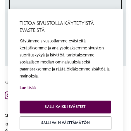
TIETOA SIVUSTOLLA KÄYTETYISTÄ
EVÄSTEISTÄ
Käytämme sivustollamme evästeitä
kerätäksemme ja analysoidaksemme sivuston
suorituskykyä ja käyttöä, tarjotaksemme
sosiaalisen median ominaisuuksia sekä
parantaaksemme ja räätälöidäksemme sisältöä ja
mainoksia.
SOME
Lue lisää
SALLI KAIKKI EVÄSTEET
CROWNE PLAZA HELSINKI – HESPERIA
SALLI VAIN VÄLTTÄMÄTÖN
Ravintola ja baari
Wellness