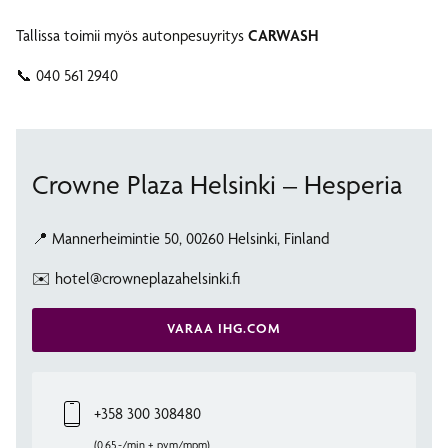
Tallissa toimii myös autonpesuyritys
CARWASH
📞 040 561 2940
Crowne Plaza Helsinki – Hesperia
📍 Mannerheimintie 50, 00260 Helsinki, Finland
✉️ hotel@crowneplazahelsinki.fi
VARAA IHG.COM
+358 300 308480
(0,65,-/min + pvm/mpm)