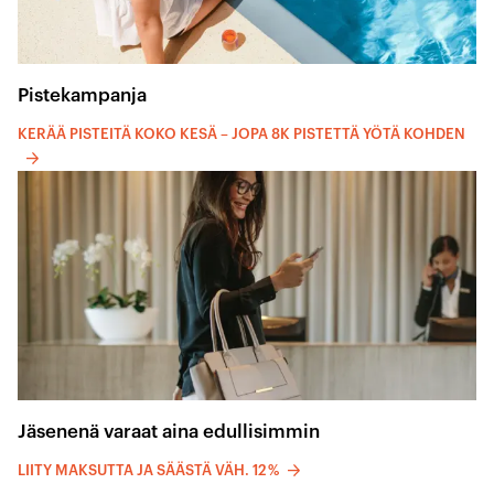
Pistekampanja
KERÄÄ PISTEITÄ KOKO KESÄ – JOPA 8K PISTETTÄ YÖTÄ KOHDEN
Jäsenenä varaat aina edullisimmin
LIITY MAKSUTTA JA SÄÄSTÄ VÄH. 12 %