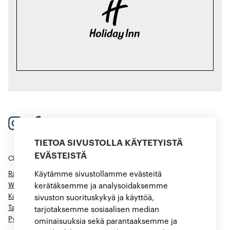
TIETOA SIVUSTOLLA KÄYTETYISTÄ
EVÄSTEISTÄ
CROWNE PLAZA HELSINKI – HESPERIA
Ravintola ja baari
Käytämme sivustollamme evästeitä
Wellness
kerätäksemme ja analysoidaksemme
Kokoukset ja juhlat
sivuston suorituskykyä ja käyttöä,
Tarjoukset
tarjotaksemme sosiaalisen median
Pysäköinti
ominaisuuksia sekä parantaaksemme ja