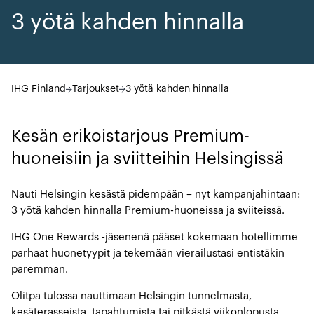
3 yötä kahden hinnalla
IHG Finland
Tarjoukset
3 yötä kahden hinnalla
Kesän erikoistarjous Premium-
huoneisiin ja sviitteihin Helsingissä
Nauti Helsingin kesästä pidempään – nyt kampanjahintaan:
3 yötä kahden hinnalla Premium-huoneissa ja sviiteissä.
IHG One Rewards -jäsenenä pääset kokemaan hotellimme
parhaat huonetyypit ja tekemään vierailustasi entistäkin
paremman.
Olitpa tulossa nauttimaan Helsingin tunnelmasta,
kesäterasseista, tapahtumista tai pitkästä viikonlopusta,