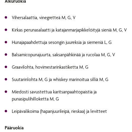
Alkuruokia
Vihersalaattia, vinegretteä M, G, V
Kirkas perunasalaatti ja katajanmarjapikkelöityjä sieniä M, G, V
Hunajapaahdettuja sesongin juureksia ja siemeniä L, G
Balsamicopunajuurta, saksanpähkinää ja rucolaa M, G, V
Graavilohta, hovimestarinkastiketta M, G
Suutarinlohta M, G ja whiskey marinoitua silliä M, G
Miedosti savustettua karitsanpaahtopaistia ja
punasipulihilloketta M, G
Leipävalikoima (hapanjuurileipä, rieskaa) ja levitteet
Pääruokia