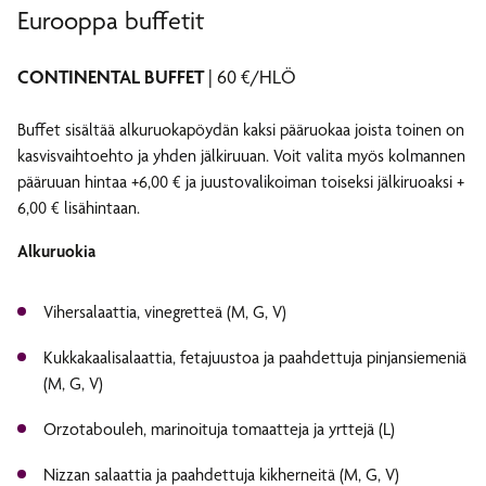
Eurooppa buffetit
CONTINENTAL BUFFET
| 60 €/HLÖ
Buffet sisältää alkuruokapöydän kaksi pääruokaa joista toinen on
kasvisvaihtoehto ja yhden jälkiruuan. Voit valita myös kolmannen
pääruuan hintaa +6,00 € ja juustovalikoiman toiseksi jälkiruoaksi +
6,00 € lisähintaan.
Alkuruokia
Vihersalaattia, vinegretteä (M, G, V)
Kukkakaalisalaattia, fetajuustoa ja paahdettuja pinjansiemeniä
(M, G, V)
Orzotabouleh, marinoituja tomaatteja ja yrttejä (L)
Nizzan salaattia ja paahdettuja kikherneitä (M, G, V)