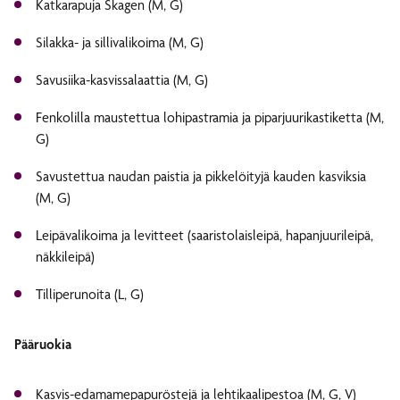
Katkarapuja Skagen (M, G)
Silakka- ja sillivalikoima (M, G)
Savusiika-kasvissalaattia (M, G)
Fenkolilla maustettua lohipastramia ja piparjuurikastiketta (M,
G)
Savustettua naudan paistia ja pikkelöityjä kauden kasviksia
(M, G)
Leipävalikoima ja levitteet (saaristolaisleipä, hapanjuurileipä,
näkkileipä)
Tilliperunoita (L, G)
Pääruokia
Kasvis-edamamepapuröstejä ja lehtikaalipestoa (M, G, V)