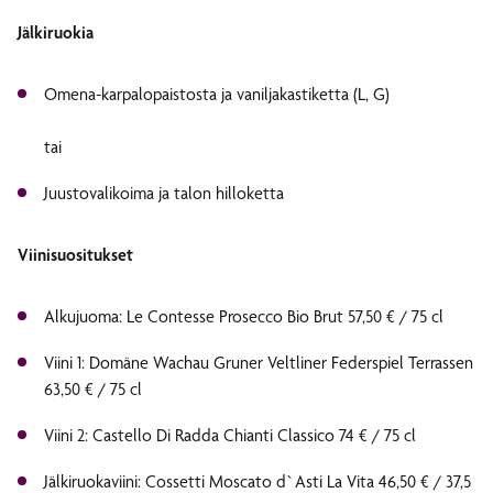
Jälkiruokia
Omena-karpalopaistosta ja vaniljakastiketta (L, G)
tai
Juustovalikoima ja talon hilloketta
Viinisuositukset
Alkujuoma: Le Contesse Prosecco Bio Brut 57,50 € / 75 cl
Viini 1: Domäne Wachau Gruner Veltliner Federspiel Terrassen
63,50 € / 75 cl
Viini 2: Castello Di Radda Chianti Classico 74 € / 75 cl
Jälkiruokaviini: Cossetti Moscato d`Asti La Vita 46,50 € / 37,5