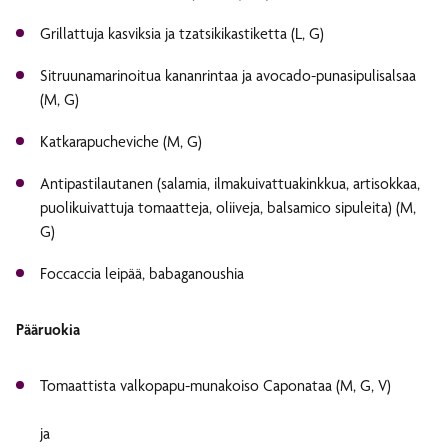
Grillattuja kasviksia ja tzatsikikastiketta (L, G)
Sitruunamarinoitua kananrintaa ja avocado-punasipulisalsaa
(M, G)
Katkarapucheviche (M, G)
Antipastilautanen (salamia, ilmakuivattuakinkkua, artisokkaa,
puolikuivattuja tomaatteja, oliiveja, balsamico sipuleita) (M,
G)
Foccaccia leipää, babaganoushia
Pääruokia
Tomaattista valkopapu-munakoiso Caponataa (M, G, V)
ja