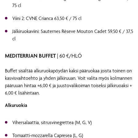
75 cl
Viini 2: CVNE Crianca 63,50 € / 75 cl
Jälkiruokaviini: Sauternes Rèseve Mouton Cadet 59,50 € / 37,5
cl
MEDITERRIAN BUFFET
| 60 €/HLÖ
Buffet sisältää alkuruokapöydän kaksi pääruokaa joista toinen on
kasvisvaihtoehto ja yhden jälkiruuan. Voit valita myös kolmannen
pääruuan hintaa +6,00 € ja juustovalikoiman toiseksi jälkiruoaksi +
6,00 € lisähintaan.
Alkuruokia
Vihersalaattia, sitrusvinegrettea (M, G, V)
Tomaatti-mozzarella Capresea (L, G)