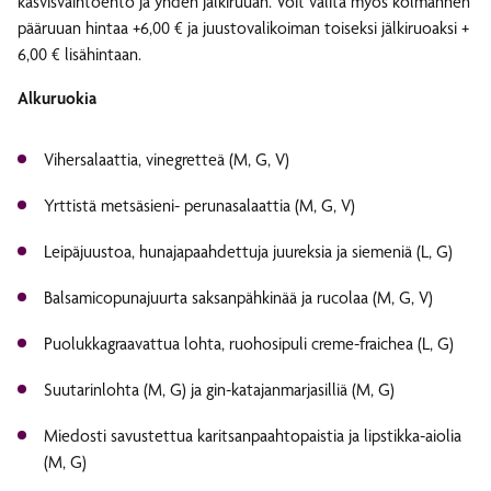
kasvisvaihtoehto ja yhden jälkiruuan. Voit valita myös kolmannen
pääruuan hintaa +6,00 € ja juustovalikoiman toiseksi jälkiruoaksi +
6,00 € lisähintaan.
Alkuruokia
Vihersalaattia, vinegretteä (M, G, V)
Yrttistä metsäsieni- perunasalaattia (M, G, V)
Leipäjuustoa, hunajapaahdettuja juureksia ja siemeniä (L, G)
Balsamicopunajuurta saksanpähkinää ja rucolaa (M, G, V)
Puolukkagraavattua lohta, ruohosipuli creme-fraichea (L, G)
Suutarinlohta (M, G) ja gin-katajanmarjasilliä (M, G)
Miedosti savustettua karitsanpaahtopaistia ja lipstikka-aiolia
(M, G)