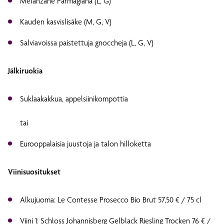
Melanzane Parmagiana (L, G)
Kauden kasvislisäke (M, G, V)
Salviavoissa paistettuja gnoccheja (L, G, V)
Jälkiruokia
Suklaakakkua, appelsiinikompottia
tai
Eurooppalaisia juustoja ja talon hilloketta
Viinisuositukset
Alkujuoma: Le Contesse Prosecco Bio Brut 57,50 € / 75 cl
Viini 1: Schloss Johannisberg Gelblack Riesling Trocken 76 € /