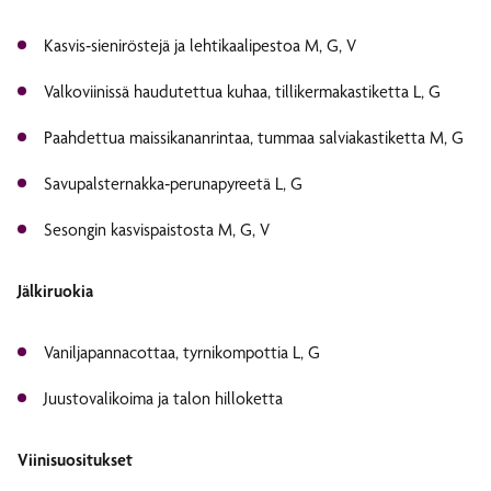
Kasvis‑sieniröstejä ja lehtikaalipestoa M, G, V
Valkoviinissä haudutettua kuhaa, tillikermakastiketta L, G
Paahdettua maissikananrintaa, tummaa salviakastiketta M, G
Savupalsternakka‑perunapyreetä L, G
Sesongin kasvispaistosta M, G, V
Jälkiruokia
Vaniljapannacottaa, tyrnikompottia L, G
Juustovalikoima ja talon hilloketta
Viinisuositukset