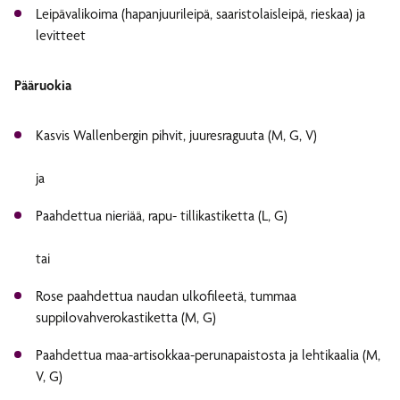
Leipävalikoima (hapanjuurileipä, saaristolaisleipä, rieskaa) ja
levitteet
Pääruokia
Kasvis Wallenbergin pihvit, juuresraguuta (M, G, V)
ja
Paahdettua nieriää, rapu- tillikastiketta (L, G)
tai
Rose paahdettua naudan ulkofileetä, tummaa
suppilovahverokastiketta (M, G)
Paahdettua maa-artisokkaa-perunapaistosta ja lehtikaalia (M,
V, G)