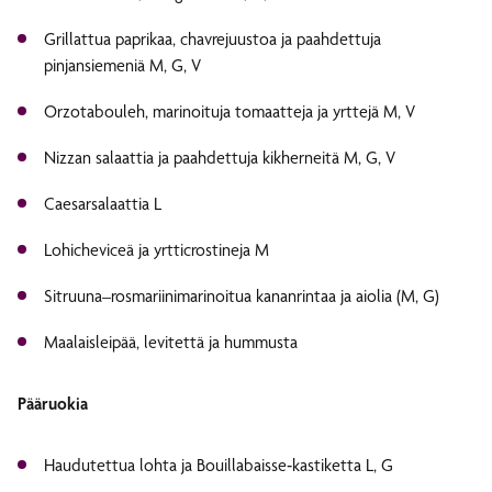
Grillattua paprikaa, chavrejuustoa ja paahdettuja
pinjansiemeniä M, G, V
Orzotabouleh, marinoituja tomaatteja ja yrttejä M, V
Nizzan salaattia ja paahdettuja kikherneitä M, G, V
Caesarsalaattia L
Lohicheviceä ja yrtticrostineja M
Sitruuna–rosmariinimarinoitua kananrintaa ja aiolia (M, G)
Maalaisleipää, levitettä ja hummusta
Pääruokia
Haudutettua lohta ja Bouillabaisse‑kastiketta L, G