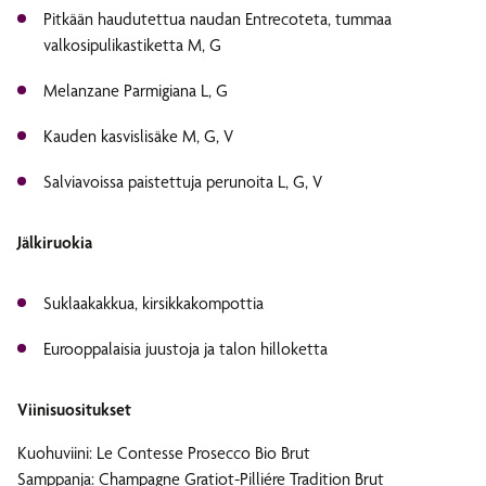
Pitkään haudutettua naudan Entrecoteta, tummaa
valkosipulikastiketta M, G
Melanzane Parmigiana L, G
Kauden kasvislisäke M, G, V
Salviavoissa paistettuja perunoita L, G, V
Jälkiruokia
Suklaakakkua, kirsikkakompottia
Eurooppalaisia juustoja ja talon hilloketta
Viinisuositukset
Kuohuviini: Le Contesse Prosecco Bio Brut
Samppanja: Champagne Gratiot-Pilliére Tradition Brut