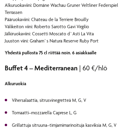
Alkuruokaviini: Domäne Wachau Gruner Veltliner Federspiel
Terrassen
Pääruokaviini: Chateau de la Terriere Brouilly
Välikeiton viini: Roberto Sarotto Gavi Virgilio
Jälkiruokaviini: Cossetti Moscato d`Asti La Vita
Juuston viini: Graham`s Natura Reserve Ruby Port
Yhdestä pullosta 75 cl riittää noin. 6 asiakkaalle
Buffet 4 – Mediterranean
| 60 €/hlö
Alkuruokia
Vihersalaattia, sitrusvinegretteä M, G, V
Tomaatti–mozzarella Caprese L, G
Grillattuja sitruuna–timjamimarinoituja kasviksia M, G, V