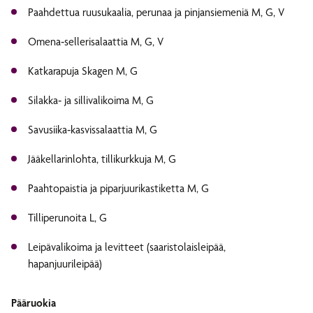
Paahdettua ruusukaalia, perunaa ja pinjansiemeniä M, G, V
Omena‑sellerisalaattia M, G, V
Katkarapuja Skagen M, G
Silakka‑ ja sillivalikoima M, G
Savusiika‑kasvissalaattia M, G
Jääkellarinlohta, tillikurkkuja M, G
Paahtopaistia ja piparjuurikastiketta M, G
Tilliperunoita L, G
Leipävalikoima ja levitteet (saaristolaisleipää,
hapanjuurileipää)
Pääruokia