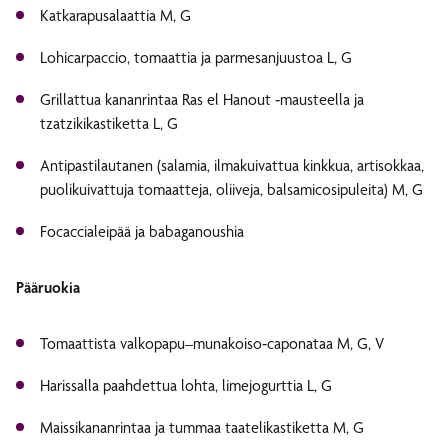
Katkarapusalaattia M, G
Lohicarpaccio, tomaattia ja parmesanjuustoa L, G
Grillattua kananrintaa Ras el Hanout ‑mausteella ja
tzatzikikastiketta L, G
Antipastilautanen (salamia, ilmakuivattua kinkkua, artisokkaa,
puolikuivattuja tomaatteja, oliiveja, balsamicosipuleita) M, G
Focaccialeipää ja babaganoushia
Pääruokia
Tomaattista valkopapu–munakoiso‑caponataa M, G, V
Harissalla paahdettua lohta, limejogurttia L, G
Maissikananrintaa ja tummaa taatelikastiketta M, G