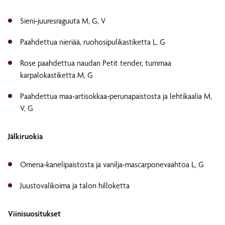
Sieni‑juuresraguuta M, G, V
Paahdettua nieriää, ruohosipulikastiketta L, G
Rose paahdettua naudan Petit tender, tummaa
karpalokastiketta M, G
Paahdettua maa‑artisokkaa‑perunapaistosta ja lehtikaalia M,
V, G
Jälkiruokia
Omena‑kanelipaistosta ja vanilja‑mascarponevaahtoa L, G
Juustovalikoima ja talon hilloketta
Viinisuositukset