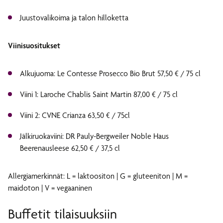
Juustovalikoima ja talon hilloketta
Viinisuositukset
Alkujuoma: Le Contesse Prosecco Bio Brut 57,50 € / 75 cl
Viini 1: Laroche Chablis Saint Martin 87,00 € / 75 cl
Viini 2: CVNE Crianza 63,50 € / 75cl
Jälkiruokaviini: DR Pauly-Bergweiler Noble Haus
Beerenausleese 62,50 € / 37,5 cl
Allergiamerkinnät: L = laktoositon | G = gluteeniton | M =
maidoton | V = vegaaninen
Buffetit tilaisuuksiin