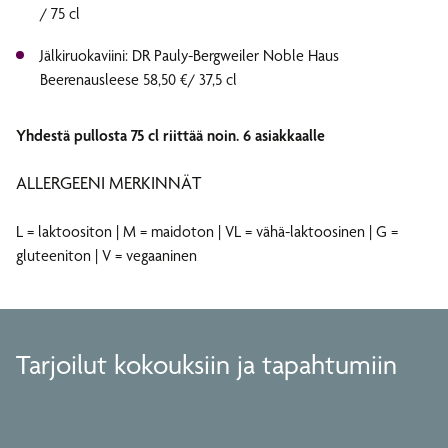
/ 75 cl
Jälkiruokaviini: DR Pauly-Bergweiler Noble Haus
Beerenausleese 58,50 €/ 37,5 cl
Yhdestä pullosta 75 cl riittää noin. 6 asiakkaalle
ALLERGEENI MERKINNÄT
L = laktoositon | M = maidoton | VL = vähä-laktoosinen | G =
gluteeniton | V = vegaaninen
Tilaisuusmenut
Tilaisuusbuffetit
Tarjoamme monipuolisia pöytiintarjoiltavia vaihtoehtoja.
Tarjoamme monipuolisia buffet-vaihtoehtoja. Buffetit
Meeting Break
Menut voidaan räätälöidä tilaisuuden teeman ja
Cocktail-menut
voidaan räätälöidä tilaisuuden teeman ja vierasmäärän
vierasmäärän mukaan.
Juomavalikoima
Kokoustarjoilu valikoimastamme löydät aamiaisen, makeat
mukaan.
Tarjoilut kokouksiin ja tapahtumiin
Joulunmenut ja buffetit
Ilahduta seuruettasi pienillä cocktail- ja suupaloilla
ja suolaiset tarjoilut kokouspäivääsi.
Juomavalikoimastammae löydät virkistystä kokoukseesi ja
tilaisuuden aikana.
Voit valita herkulliset joulutarjoilut buffettarjoiluina tai
after workeille.
kolmen-, neljän- tai viiden ruokalajin illallisina.