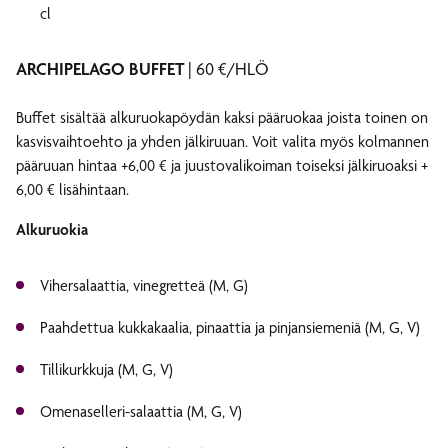
cl
ARCHIPELAGO BUFFET
| 60 €/HLÖ
Buffet sisältää alkuruokapöydän kaksi pääruokaa joista toinen on
kasvisvaihtoehto ja yhden jälkiruuan. Voit valita myös kolmannen
pääruuan hintaa +6,00 € ja juustovalikoiman toiseksi jälkiruoaksi +
6,00 € lisähintaan.
Alkuruokia
Vihersalaattia, vinegretteä (M, G)
Paahdettua kukkakaalia, pinaattia ja pinjansiemeniä (M, G, V)
Tillikurkkuja (M, G, V)
Omenaselleri-salaattia (M, G, V)