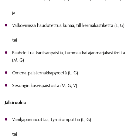
ja
Valkoviinissä haudutettua kuhaa, tillikermakastiketta (L, G)
tai
Paahdettua karitsanpaistia, tummaa katajanmarjakastiketta
(M, G)
Omena-palsternakkapyreetä (L, G)
Sesongin kasvispaistosta (M, G, V)
Jälkiruokia
Vaniljapannacottaa, tyrnikompottia (L, G)
tai