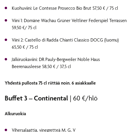
Kuohuviini: Le Contesse Prosecco Bio Brut 57,50 € / 75 cl
Viini 1: Domäne Wachau Grüner Veltliner Federspiel Terrassen
59,50 €/ 75 cl
Viini 2: Castello di Radda Chianti Classico DOCG (luomu)
65,50 € / 75 cl
Jälkiruokaviini: DR Pauly-Bergweiler Noble Haus
Beerenausleese 58,50 € / 37,5 cl
Yhdestä pullosta 75 cl riittää noin. 6 asiakkaalle
Buffet 3 – Continental
| 60 €/hlö
Alkuruokia
Vihersalaattia, vinegretteä M, G, V